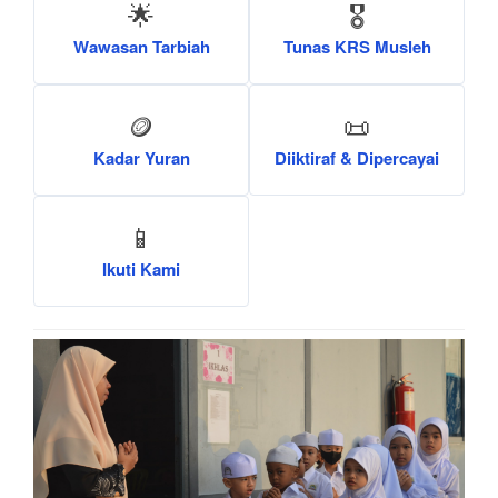
🌟
🎖️
Wawasan Tarbiah
Tunas KRS Musleh
🪙
📜
Kadar Yuran
Diiktiraf & Dipercayai
📱
Ikuti Kami